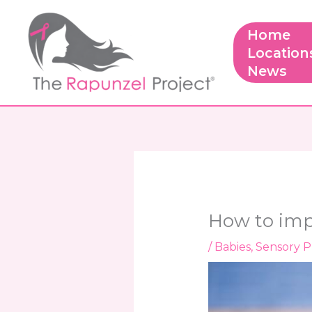
Skip
to
Home
content
Location
News
How to impr
/
Babies
,
Sensory P