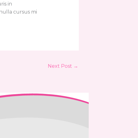
ris in
nulla cursus mi
Next Post
→