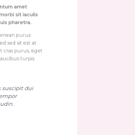
mentum amet
orbi sit iaculis
uis pharetra.
aenean purus
d sed sit est at
 cras purus, eget
faucibus turpis
 suscipit dui
 tempor
tudin.