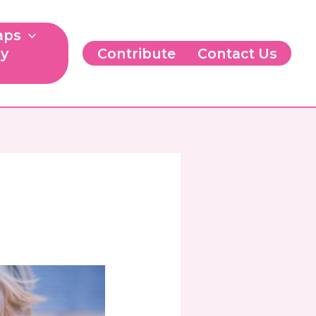
aps
ry
Contribute
Contact Us