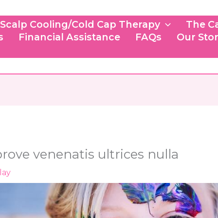
Scalp Cooling/Cold Cap Therapy
The C
s
Financial Assistance
FAQs
Our Sto
ove venenatis ultrices nulla
lay