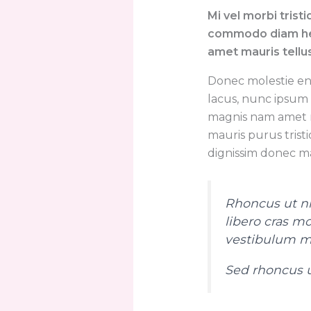
Mi vel morbi trist
commodo diam hendr
amet mauris tellu
Donec molestie en
lacus, nunc ipsum 
magnis nam amet r
mauris purus tristi
dignissim donec ma
Rhoncus ut nib
libero cras m
vestibulum mat
Sed rhoncus u