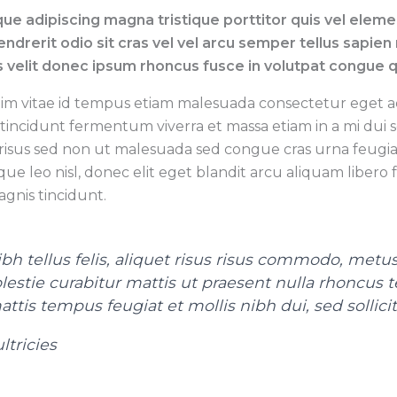
ique adipiscing magna tristique porttitor quis vel ele
erit odio sit cras vel vel arcu semper tellus sapien m
s velit donec ipsum rhoncus fusce in volutpat congue q
im vitae id tempus etiam malesuada consectetur eget 
tincidunt fermentum viverra et massa etiam in a mi dui se
isus sed non ut malesuada sed congue cras urna feugiat
que leo nisl, donec elit eget blandit arcu aliquam libero 
gnis tincidunt.
h tellus felis, aliquet risus risus commodo, metus
olestie curabitur mattis ut praesent nulla rhoncus
tis tempus feugiat et mollis nibh dui, sed sollici
ltricies